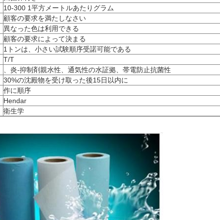
10-300 1平方メートルあたりグラム
顧客の要求を満たしなさい
異なった色は利用できる
顧客の要求によって決まる
1トンは、小さい試験順序受諾可能である
T/T
、炎-抑制剤親水性、通気性の水証拠、帯電防止抗菌性
30%の沈殿物を受け取った後15日以内に
作に順序
Hendar
衛生学