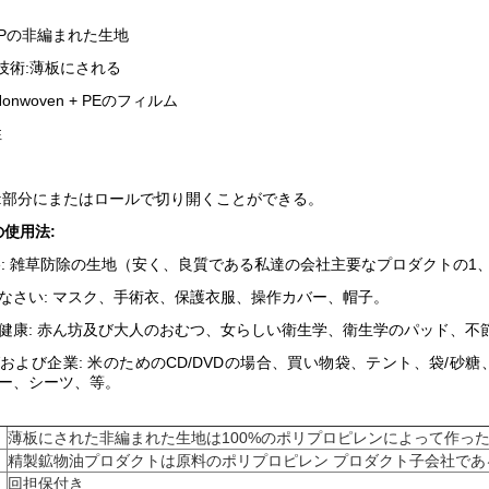
PPの非編まれた生地
en技術:薄板にされる
onwoven + PEのフィルム
性
:部分にまたはロールで切り開くことができる。
使用法:
e:
雑草防除の生地（安く、良質である私達の会社主要なプロダクトの1
なさい:
マスク、手術衣、保護衣服、操作カバー、帽子。
健康: 赤ん坊
及び大人のおむつ、女らしい衛生学、衛生学のパッド、不
および企業:
米のためのCD/DVDの場合、買い物袋、テント、袋/
ー、シーツ、等。
薄板にされた非編まれた生地は100%のポリプロピレンによって作っ
精製鉱物油プロダクトは原料のポリプロピレン プロダクト子会社であ
回担保付き