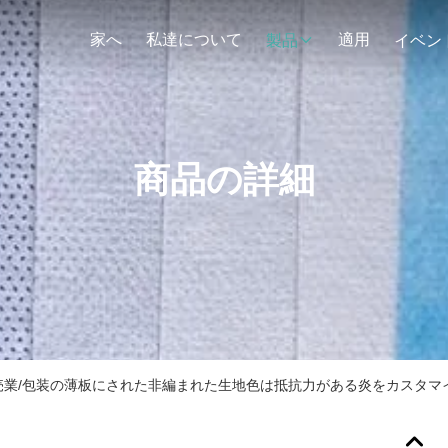
家へ
私達について
適用
製品
イベン
商品の詳細
売業/包装の薄板にされた非編まれた生地色は抵抗力がある炎をカスタマ