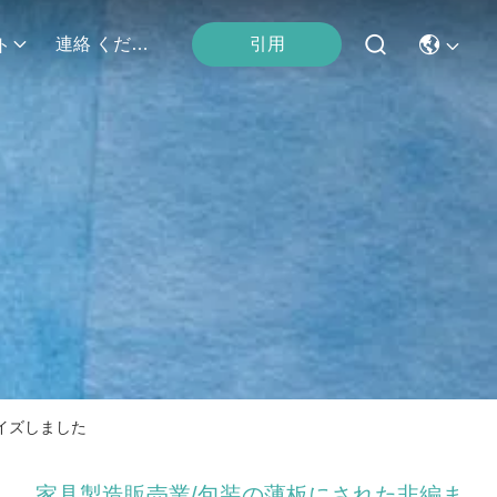
引用
連絡 ください
ト
イズしました
家具製造販売業/包装の薄板にされた非編ま