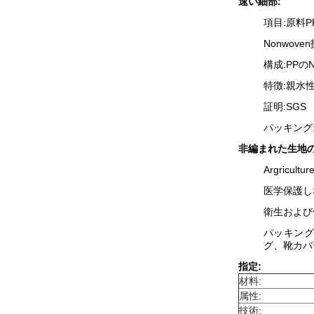
速い細部:
項目:原料
Nonwov
構成:PPのN
特徴:親水
証明:SGS
パッキング
非編まれた生地の
Argricultur
医学保護し
衛生および
パッキング
グ、靴カバ
指定:
材料:
属性:
技術: