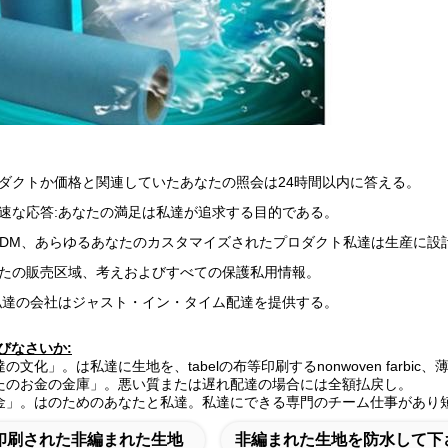
ダクトか価格と関連していたあなたの照会は24時間以内に答える。
速な応答:あなたの満足は私達が追求する目的である。
ODM、あらゆるあなたのカスタマイズされたプロダクト私達は生産に設
たの販売区域、考えおよびすべての保護私用情報。
私達の会社はジャスト・イン・タイム配達を提供する。
選びなさいか:
の文化」。は私達に生地を、tabelの布等印刷するnonwoven farb
なたのお金の金庫」。悪い質または遅れ配達の場合には全額払戻し。
ある金」。はのためのあなたと私達。私達にできる専門のチーム仕事があり
印刷された非編まれた生地
非編まれた生地を防水して下