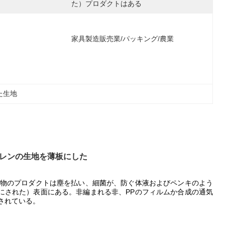
た）プロダクトはある
家具製造販売業/パッキング/農業
た生地
ピレンの生地を薄板にした
ルムの混合物のプロダクトは塵を払い、細菌が、防ぐ体液およびペンキのよう
にされた）表面にある。非編まれる非、PPのフィルムか合成の通気
用されている。