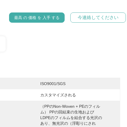
今連絡してください
最高 の 価格 を 入手 する
ISO9001/SGS
カスタマイズされる
（PPのnon-Woven + PEのフィル
ム） PPの回結束の生地および
LDPEのフィルムを結合する光沢の
あり、無光沢の（浮彫りにされ