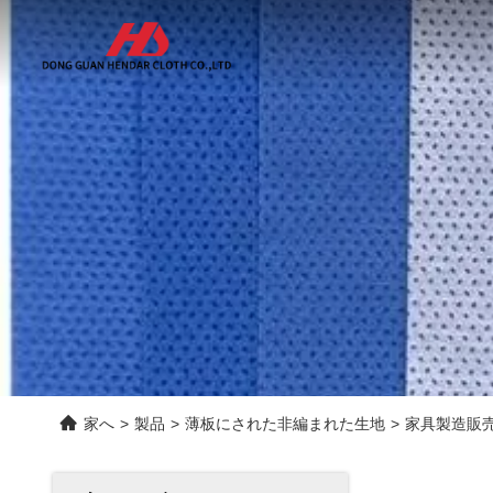
家へ
>
製品
>
薄板にされた非編まれた生地
>
家具製造販