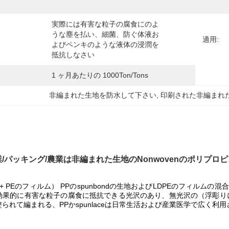
実際には有害な粒子の腐食にのよ
うな塵を払い、細菌、防ぐ体液お
適用:
よびペンキのような液体の浸潤を
抵抗しなさい
1 ヶ月あたりの 1000Ton/Tons
非編まれた生地を防水して下さい
, 
印刷された非編まれ
/パッキング/農業は非編まれた生地のNonwovenのポリプロ
 + PEのフィルム） PPのspunbondの生地およびLDPEのフィ
効果的に有害な粒子の腐食に抵抗できる光沢のあり、無光沢の（浮彫り
られて編まれる、PPかspunlaceは日常生活および産業医学で広く利