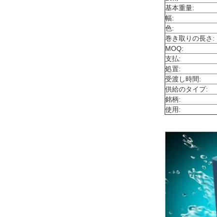
基本重量:
幅:
色:
巻き取りの長さ:
MOQ:
支払:
処置:
受渡し時間:
供給のタイプ:
銘柄:
使用: