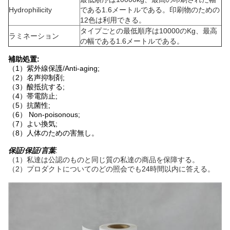
Hydrophilicity
である1.6メートルである。印刷物のための
12色は利用できる。
タイプごとの最低順序は10000のKg、最高
ラミネーション
の幅である1.6メートルである。
補助処置:
（1）紫外線保護/Anti-aging;
（2）名声抑制剤;
（3）酸抵抗する;
（4）帯電防止;
（5）抗菌性;
（6） Non-poisonous;
（7）よい換気;
（8）人体のための害無し。
保証/保証/言葉
:
（1）私達は公認のものと同じ質の私達の商品を保障する。
（2）プロダクトについてのどの照会でも24時間以内に答える。