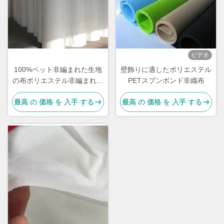
ビデオ
100%ペット非編まれた生地
壁飾りに適したポリエステル
の布ポリエステル非編まれた
PETスプンボンド非織布
生地色はカスタマイズした
最高 の 価格 を 入手 する
最高 の 価格 を 入手 する