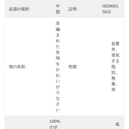
中
ISO9001 
起源の場所:
証明:
国
SGS
非
編
ま
れ
反紫
た
外、
生
老化
地
する
を
他の名前:
性能:
抵
か
抗、
わ
無
い
毒、
が
等
り
な
さ
い
100%
低
のポ