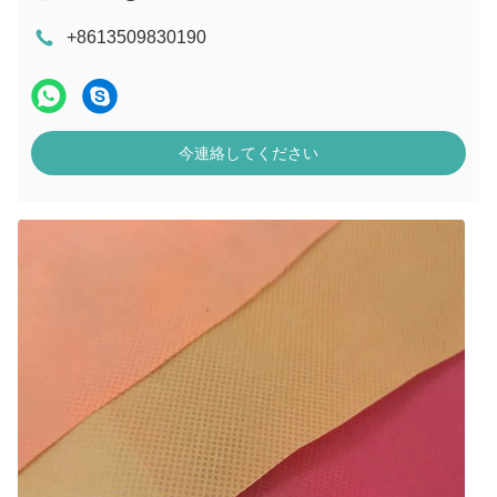
+8613509830190
今連絡してください