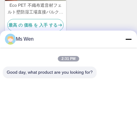
Eco PET 不織布遮音材フェ
ルト壁防湿工場直接バルク供
給
最高 の 価格 を 入手 する
Ms Wen
迅速な連絡
2:31 PM
Good day, what product are you looking for?
アドレス
2階,ビル1号,36号,シン州中道,リンクン,タンクシアタウン,
東?? 市
テレ
86-0769-82001842
メール
hendar@hendar.com.cn