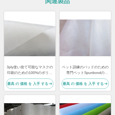
関連製品
3ply使い捨て可能なマスクの
ペット訓練のパッドのための
印刷のための100%のポリエ
専門ペットSpunbondの
ステル ペットSpunbondの
Nonwovenの生地の反空電
最高 の 価格 を 入手 する
最高 の 価格 を 入手 する
Nonwovenの生地