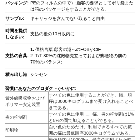
パッキング:
PEのフィルムの中で）;顧客の要求としてポリ袋また
は箱のパッケージをすることができる。
サンプル:
キャリッジを含んでない取ること自由
時間を提供
支払の後の10日以内に
しなさい:
1.
価格言葉:顧客の港へのFOBかCIF
支払の言葉:
2. T/T 30%の沈殿物先立っておよび郵送物の前の
70%のバランス;
積み出し港
シンセン
習慣にあなたのプロダクトかいかに:
すべての色に使用することができ、幅、順
紫外線吸収物および
序は3000キログラムまで受け入れることべ
ポリマー安定装置
きである。
すべての色に使用し、幅、炎の抑制剤は1%
炎の抑制剤
と5%の間で加えることができる。
白い色のためだけ、利用できるすべての範
印刷物
囲の幅は最低順序3000キログラムである。
最低順序は10000kg、最高の印刷された幅