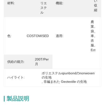
い
材料:
リエ
機能:
収
ステ
縮
ル
農
業、
袋、
色:
COSTOMISED
適用:
車、
衣
服、
Ect
200T/per
供給の能力:
月
ポリエステルspunbondのnonwoven
ハイライト:
の生地
, 
非編まれた Geotextile の生地
製品説明