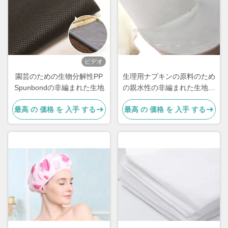
ビデオ
園芸のための生物分解性PP
生理用ナプキンの原料のため
Spunbondの非編まれた生地
の親水性の非編まれた生地プ
ロダクト環境に優しい穴があ
最高 の 価格 を 入手 する
最高 の 価格 を 入手 する
いた