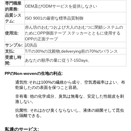
専門職業
OEM及びODMサービスを提供しなさい
的業務:
品質シス
ISO 9001の厳密な標準品質制御
テム
:
赤ん坊のおむつおよび大人のおむつに閉鎖システムの
使用法:
ためにOPP側面テープ ステッカーとともに使用する
OPPの正面テープ
サンプル:
試供品
支払:
T/Tの30%の沈殿物;deliverying前の70%のバランス
受渡し時
あなたの順序の量に従う7-15Days、
間:
PPのNon-wovenの生地の利点:
通気性:
それは
100%の繊維から
成り、
空気透磁率はよい、布
乾燥したのの表面を保つこと容易。
非有毒:
他の化学成分、臭気は無毒な、安定した性能皮を刺
激しない。
抗菌性:
それはかび臭くならないし、液体の細菌そして昆虫
を隔離できる。
私達のサービス: