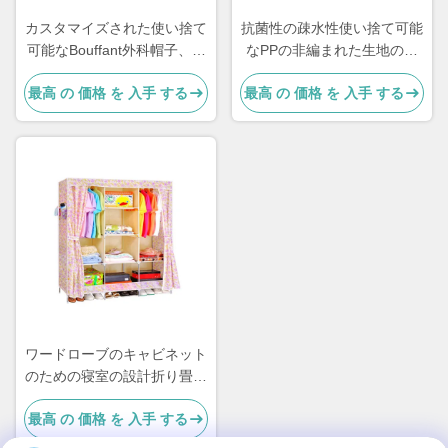
カスタマイズされた使い捨て
抗菌性の疎水性使い捨て可能
可能なBouffant外科帽子、非
なPPの非編まれた生地の病
編まれたBouffant帽子
院用ベッド シート
最高 の 価格 を 入手 する
最高 の 価格 を 入手 する
ワードローブのキャビネット
のための寝室の設計折り畳み
式のプラスチックnonwoven
最高 の 価格 を 入手 する
の携帯用ちり止め