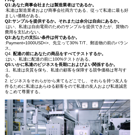
Q1:あなた商事会社または製造業者はであるか。
:私達は製造業者および商事会社両方である、従って私達に最も好
ましい価格がある。
Q2:サンプルを提供するか。それまたは余分は自由にあるか。
:はい、私達は自由電荷のためのサンプルを提供できたが、貨物の
費用を支払わない。
Q3:あなたの支払い条件は何であるか。
:Payment=1000USD
<>
、先立って30% T/T、郵送物の前のバラン
ス。
Q4.
配達の前にあなたの商品をすべてテストするか。
:はい、私達に配達の前に100%テストがある。
Q5:いかに私達のビジネスを長期におよびよい関係するか。
:1。私達は良質を保ち、私達の顧客を保障する競争価格は寄与す
る。
2. ビジネスをそれらがから来てもどこでし、それらを持つ友人を
作るために私達はあらゆる顧客をので私達の友人および私達誠意
をこめて尊重する。