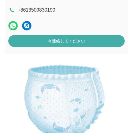
+8613509830190
今連絡してください