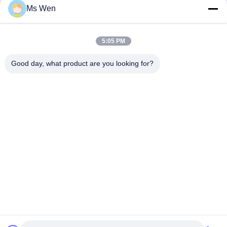
Ms Wen
迅速な連絡
5:05 PM
Good day, what product are you looking for?
アドレス
2階,ビル1号,36号,シン州中道,リンクン,タンクシアタウン,
東?? 市
テレ
86-0769-82001842
メール
hendar@hendar.com.cn
プライバシーポリシー
|
地図
| 中国 良い 品質 PP 非織物 提供者
著作権 2018-2026 Dong Guan Hendar Cloth Co., Ltd すべて 権利