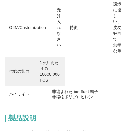
環境
受
に優
け
し
入
い、
OEM/Customization:
れ
特徴:
皮友
な
好的
さ
で、
い
無毒
な等
1ヶ月あた
りの
供給の能力:
10000,000 
PCS
非編まれた bouffant 帽子
, 
ハイライト:
非織物ポリプロピレン
製品説明