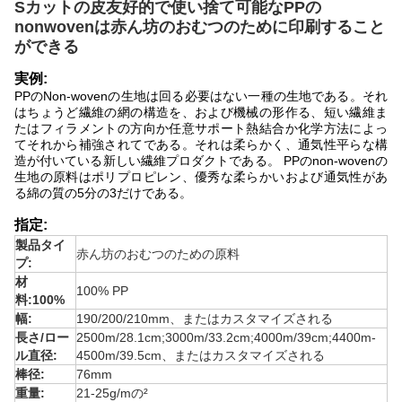
Sカットの皮友好的で使い捨て可能なPPの
nonwovenは赤ん坊のおむつのために印刷すること
ができる
実例:
PPのNon-wovenの生地は回る必要はない一種の生地である。それ
はちょうど繊維の網の構造を、および機械の形作る、短い繊維ま
たはフィラメントの方向か任意サポート熱結合か化学方法によっ
てそれから補強されてである。それは
柔らかく、通気性平らな構
造が付いている
新しい
繊維プロダクト
である
。 PPの
non-wovenの
生地の原料はポリプロピレン、優秀な柔らかいおよび通気性があ
る綿の質の5分の3だけである。
指定:
製品タイ
赤ん坊のおむつのための原料
プ:
材
100% PP
料:100%
幅
:
190/200/210mm、またはカスタマイズされる
長さ/ロー
2500m/28.1cm;3000m/33.2cm;4000m/39cm;4400m-
ル直径:
4500m/39.5cm、またはカスタマイズされる
棒径:
76mm
重量:
21-25g/mの²