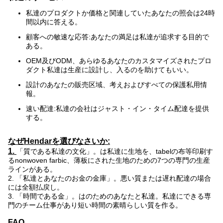
私達のプロダクトか価格と関連していたあなたの照会は24時
間以内に答える。
顧客への敏速な応答:あなたの満足は私達が追求する目的で
ある。
OEM及びODM、あらゆるあなたのカスタマイズされたプロ
ダクト私達は生産に設計し、入るのを助けてもいい。
設計のあなたの販売区域、考えおよびすべての保護私用情
報。
速い配達:私達の会社はジャスト・イン・タイム配達を提供
する。
なぜHendarを選びなさいか:
1.
「質である私達の文化」。は私達に生地を、tabelの布等印刷す
るnonwoven farbic、薄板にされた生地のための7つの専門の生産
ラインがある。
2. 「私達とあなたのお金の金庫」。悪い質または遅れ配達の場合
には全額払戻し。
3. 「時間である金」。はのためのあなたと私達。私達にできる専
門のチーム仕事があり短い時間の素晴らしい質を作る。
FAQ