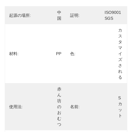
中
ISO9001 
起源の場所:
証明:
国
SGS
カ
ス
タ
マ
材料:
PP
色:
イ
ズ
さ
れ
る
赤
ん
S
坊
カ
使用法:
の
名前:
ッ
お
ト
む
つ