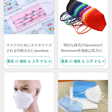
マスクのためにカスタマイズ
明白な様式のSpunlaceの
される印刷されたspunlaceの
Nonwoven生地色は高力のマ
非編まれた生地物質的でさま
スクをカスタマイズした
最高 の 価格 を 入手 する
最高 の 価格 を 入手 する
ざまなパターン