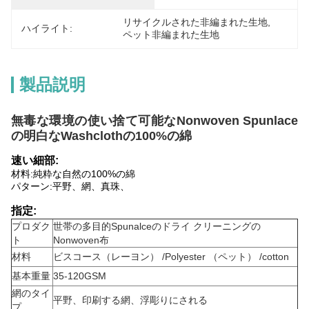
リサイクルされた非編まれた生地
, 
ハイライト:
ペット非編まれた生地
製品説明
無毒な環境の使い捨て可能なNonwoven Spunlace
の明白なWashclothの100%の綿
速い細部:
材料:
純粋な自然の100%の綿
パターン:平野、網、真珠、
指定:
プロダク
世帯の多目的Spunalceのドライ クリーニングの
ト
Nonwoven布
材料
ビスコース（レーヨン） /Polyester （ペット） /cotton
基本重量
35-120GSM
網のタイ
平野、印刷する網、浮彫りにされる
プ