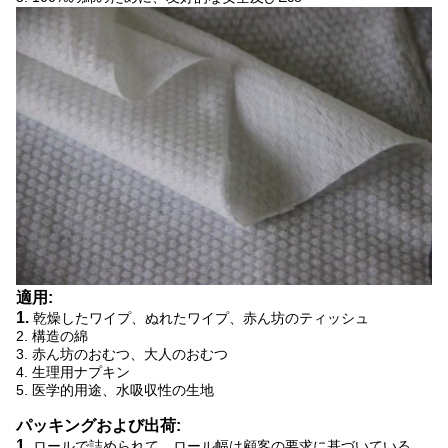
適用:
1.
乾燥したワイプ、ぬれたワイプ、赤ん坊のティッシュ
2.
構造の
綿
3.
赤ん坊の
おむつ、大人のおむつ
4.
生理用ナプキン
5.
医学的用途、水吸収性の生地
パッキングおよび出荷:
1.
ロールで詰められて、ロール幅は顧客の要求に基づいている。