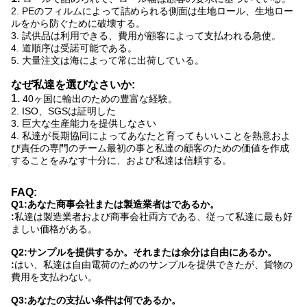
2. PEのフィルムによって詰められる側面は生地ロール、生地ロー
ルをから防ぐために破壊する。
3.
試供品は利用できる、費用が顧客によって支払われる急使。
4.
道順序は
受諾可能である。
5.
大量注文は海によって常に出荷している。
なぜ私達を選びなさいか:
1.
40ヶ国に輸出のための豊富な経験。
2.
ISO、SGSは証明した
3.
巨大な生産能力を提供しなさい
4.
私達が長期協同によってあなたと育ってもいいことを熱意およ
び責任の専門のチーム最初の事と私達の顧客のための価値を作成
することをみなす十分に、および私達は信頼する。
FAQ:
Q1:あなた商事会社または製造業者はであるか。
:
私達は製造業者および商事会社両方である、従って私達に最も好
ましい価格がある。
Q2:サンプルを提供するか。それまたは余分は自由にあるか。
:
はい、私達は自由電荷のためのサンプルを提供できたが、貨物の
費用を支払わない。
Q3:あなたの支払い条件は何であるか。