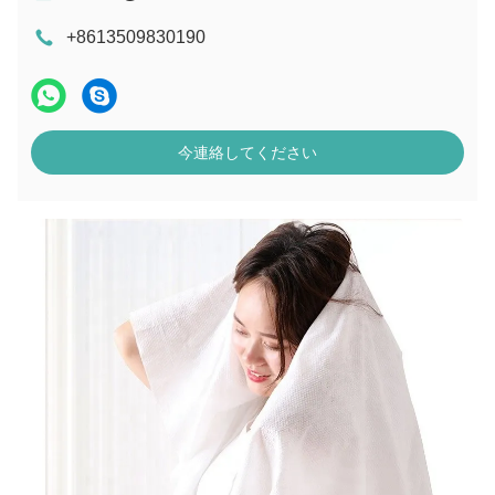
+8613509830190
今連絡してください