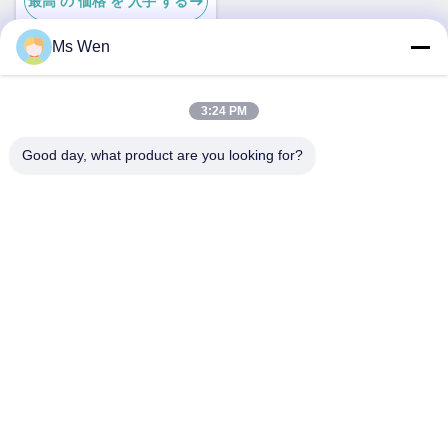
最高 の 価格 を 入手 する
プ
Ms Wen
迅速な連絡
3:24 PM
Good day, what product are you looking for?
アドレス
2階,ビル1号,36号,シン州中道,リンクン,タンクシアタウン,
東?? 市
テレ
86-0769-82001842
メール
hendar@hendar.com.cn