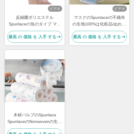
ビデオ
ビデオ
反細菌ポリエステル
マスクのSpunlaceの不織布
Spunlaceの魚のタイプ マス
の生地100%は化粧品/ぬれた
クのためのNonwoven生地
ティッシュのための繊維材料
最高 の 価格 を 入手 する
最高 の 価格 を 入手 する
60gsmペット
を変更しました
木材パルプのSpunlace
SpunlaceのNonwovenの生地
産業機械クリーニングのワイ