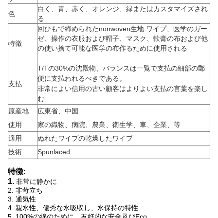
白く、青、赤く、オレンジ、緑またはカスタマイズされ
色
る
回ひもで締められたnonwoven生地:ワイプ、医学のガー
ゼ、操作の衣服および帽子、マスク、軟膏の布および他
特徴
の使い捨て可能な医学の布作るために使用される
T/Tの30%の沈殿物、バランスは
一覧で
支払の細部の郵
便に支払われるべきである
。
支払
非常によい信用の古い顧客はよりよい支払の言葉を楽し
む
原産地
広東省、中国
使用
家の織物、病院、農業、衛生学、車、企業、等
適用
ぬれたワイプの乾燥したワイプ
技術
Spunlaced
特徴:
1.
非常に静かに
2.
非苛立ち
3.
通気性
4.
親水性、優秀な水吸収し、水保持の特性
5.
100%の綿のために、友好的な安全及びEco