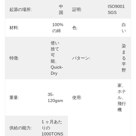
中
ISO9001 
起源の場所:
証明:
国
SGS
100%
白
材料:
色:
の綿
い
使い
染
捨て
ま
可
特徴:
パターン:
る
能、
平
Quick-
野
Dry
家、
ホテ
35-
重量:
使用:
ル、
120gsm
飛行
機
1 ヶ月あた
供給の能力:
りの 
1000TONS