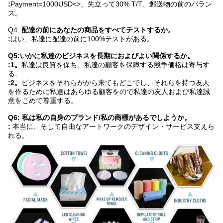
:
Payment=1000USD
<>
、先立って30% T/T、郵送物の前のバラン
ス。
Q4.
配達の前にあなたの商品をすべてテストするか。
:
はい、私達に配達の前に100%テストがある。
Q5:いかに私達のビジネスを長期におよびよい関係するか。
:1。
私達は良質を保ち、私達の顧客を保障する競争価格は寄与す
る;
:2。
ビジネスをそれらがから来てもどこでし、それらを持つ友人
を作るために私達はあらゆる顧客をので私達の友人および私達誠
意をこめて尊重する。
Q6:
私は私の自身のブランド/私の商標があるでしようか。
:
本当に、そして自由なアートワークのデザイン・サービス支えら
れる。