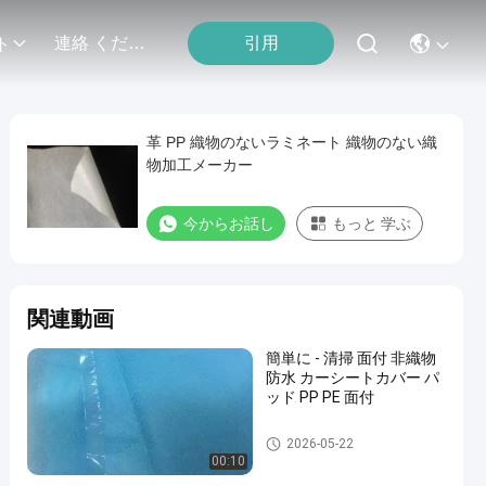
引用
連絡 ください
ト
革 PP 織物のないラミネート 織物のない織
物加工メーカー
今からお話し
もっと 学ぶ
関連動画
簡単に - 清掃 面付 非織物
防水 カーシートカバー パ
ッド PP PE 面付
薄板にされた非編まれた生地
2026-05-22
00:10