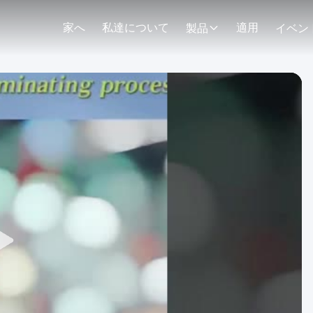
家へ
私達について
適用
製品
イベン