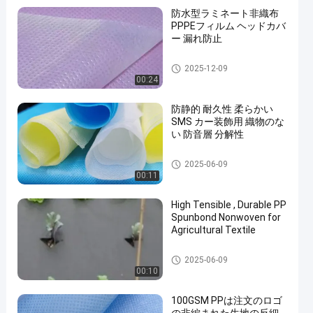
防水型ラミネート非織布
PPPEフィルム ヘッドカバ
ー 漏れ防止
薄板にされた非編まれた生地
2025-12-09
00:24
防静的 耐久性 柔らかい
SMS カー装飾用 織物のな
い 防音層 分解性
SMS の非編まれた生地
2025-06-09
00:11
High Tensible , Durable PP
Spunbond Nonwoven for
Agricultural Textile
農業の非編まれた生地
2025-06-09
00:10
100GSM PPは注文のロゴ