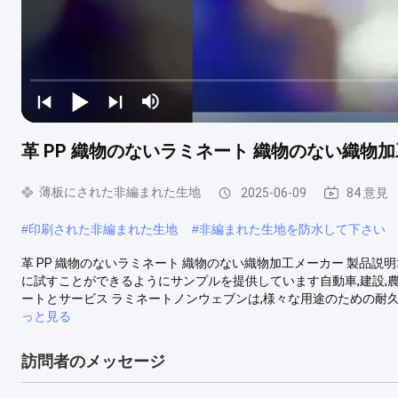
革 PP 織物のないラミネート 織物のない織物
薄板にされた非編まれた生地
2025-06-09
84 意見
#
印刷された非編まれた生地
#
非編まれた生地を防水して下さい
革 PP 織物のないラミネート 織物のない織物加工メーカー 製品説明
に試すことができるようにサンプルを提供しています自動車,建設,農業
ートとサービス ラミネートノンウェブンは,様々な用途のための耐久性
っと見る
訪問者のメッセージ