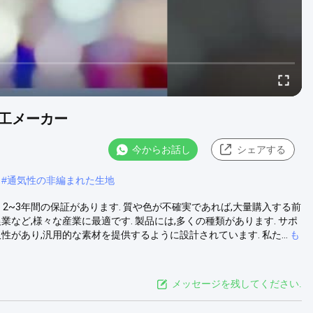
加工メーカー
今からお話し
シェアする
#
通気性の非編まれた生地
: 2~3年間の保証があります. 質や色が不確実であれば,大量購入する前
など,様々な産業に最適です. 製品には,多くの種類があります. サポ
があり,汎用的な素材を提供するように設計されています. 私た...
も
メッセージを残してください.